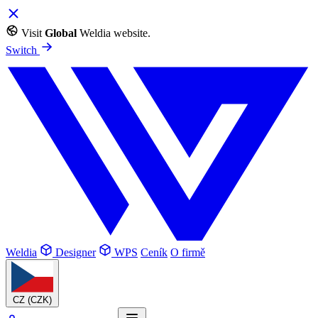
Visit
Global
Weldia website.
Switch
Weldia
Designer
WPS
Ceník
O firmě
CZ
(CZK)