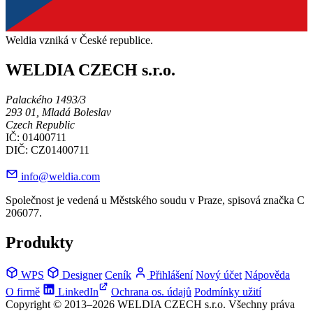
Weldia vzniká v České republice.
WELDIA CZECH s.r.o.
Palackého 1493/3
293 01, Mladá Boleslav
Czech Republic
IČ: 01400711
DIČ: CZ01400711
info@weldia.com
Společnost je vedená u Městského soudu v Praze, spisová značka C
206077.
Produkty
WPS
Designer
Ceník
Přihlášení
Nový účet
Nápověda
O firmě
LinkedIn
Ochrana os. údajů
Podmínky užití
Copyright © 2013–2026 WELDIA CZECH s.r.o. Všechny práva