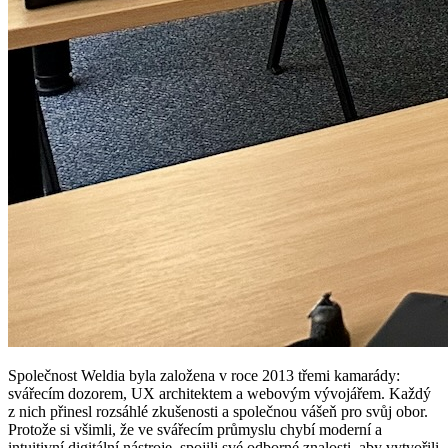
Společnost Weldia byla založena v roce 2013 třemi kamarády:
svářecím dozorem, UX architektem a webovým vývojářem. Každý
z nich přinesl rozsáhlé zkušenosti a společnou vášeň pro svůj obor.
Protože si všimli, že ve svářecím průmyslu chybí moderní a
intuitivní digitální nástroje, spojili své odborné znalosti, aby vytvořili